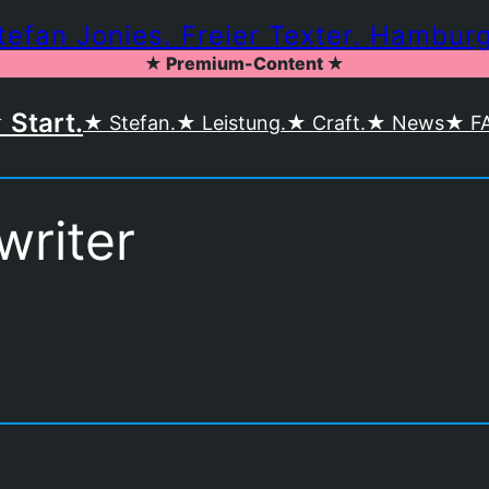
tefan Jonies. Freier Texter. Hamburg
★ Premium-Content ★
 Start.
★ Stefan.
★ Leistung.
★ Craft.
★ News
★ F
riter