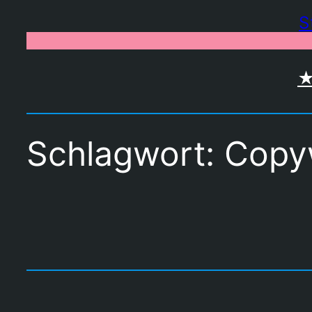
Zum
S
Inhalt
springen
★
Schlagwort:
Copyw