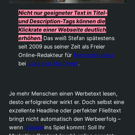
Nicht nur geeigneter Text in Titel-
und Description-Tags können die
Klickrate einer Webseite deutlich
erhöhen.
Das weiß Stefan spätestens
seit 2009 aus seiner Zeit als Freier
Online-Redakteur für
Mercedes-Benz
bei
Jung von Matt/next
.
Je mehr Menschen einen Werbetext lesen,
desto erfolgreicher wirkt er. Doch selbst eine
exzellente Headline oder perfekter Fließtext
bringt nicht automatisch den Werbeerfolg –
wenn
Google
ins Spiel kommt: Soll Ihr