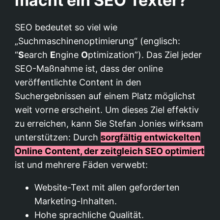
macht ein SEO Texter?
SEO bedeutet so viel wie
„Suchmaschinenoptimierung“ (englisch:
“
S
earch
E
ngine
O
ptimization”). Das Ziel jeder
SEO-Maßnahme ist, dass der online
veröffentlichte Content in den
Suchergebnissen auf einem Platz möglichst
weit vorne erscheint. Um dieses Ziel effektiv
zu erreichen, kann Sie Stefan Jonies wirksam
unterstützen: Durch
sorgfältig entwickelten
Online Content, der zeitgleich SEO optimiert
ist und mehrere Fäden verwebt:
Website-Text mit allen geforderten
Marketing-Inhalten.
Hohe sprachliche Qualität.